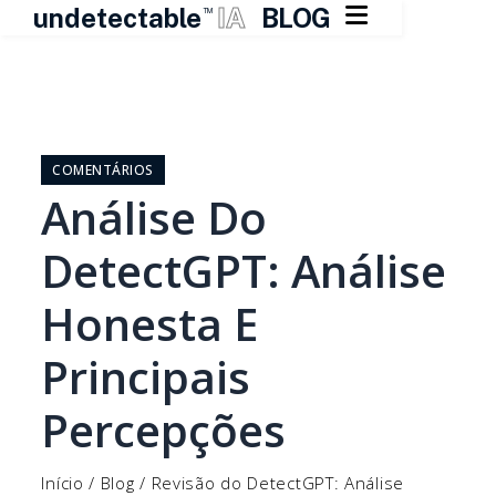

undetectable
IA
BLOG
TM
Pular
para
o
COMENTÁRIOS
conteúdo
Análise Do
DetectGPT: Análise
Honesta E
Principais
Percepções
Início
/
Blog
/
Revisão do DetectGPT: Análise