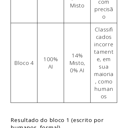
com
Misto
precisã
o
Classifi
cados
incorre
tament
14%
100%
e, em
Bloco 4
Misto,
AI
sua
0% AI
maioria
, como
human
os
Resultado do bloco 1 (escrito por
humanos, formal)