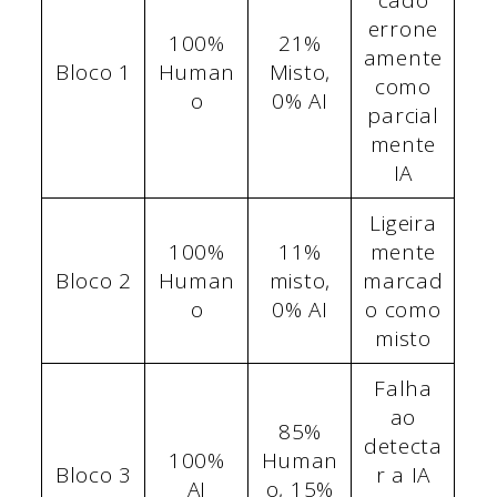
errone
100%
21%
amente
Bloco 1
Human
Misto,
como
o
0% AI
parcial
mente
IA
Ligeira
100%
11%
mente
Bloco 2
Human
misto,
marcad
o
0% AI
o como
misto
Falha
ao
85%
detecta
100%
Human
Bloco 3
r a IA
AI
o, 15%