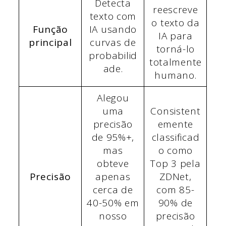
Detecta
reescreve
texto com
o texto da
Função
IA usando
IA para
principal
curvas de
torná-lo
probabilid
totalmente
ade.
humano.
Alegou
uma
Consistent
precisão
emente
de 95%+,
classificad
mas
o como
obteve
Top 3 pela
Precisão
apenas
ZDNet,
cerca de
com 85-
40-50% em
90% de
nosso
precisão