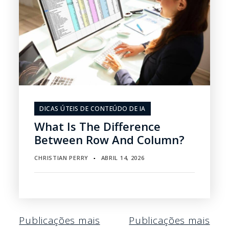
DICAS ÚTEIS DE CONTEÚDO DE IA
What Is The Difference
Between Row And Column?
CHRISTIAN PERRY
ABRIL 14, 2026
▪
Navegação
Publicações mais
Publicações mais