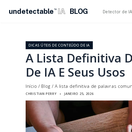
undetectable
IA
BLOG
TM
Detector de I
Pular
para
o
DICAS ÚTEIS DE CONTEÚDO DE IA
conteúdo
A Lista Definitiva
De IA E Seus Usos
Início
/
Blog
/
A lista definitiva de palavras com
CHRISTIAN PERRY
JANEIRO 25, 2026
▪