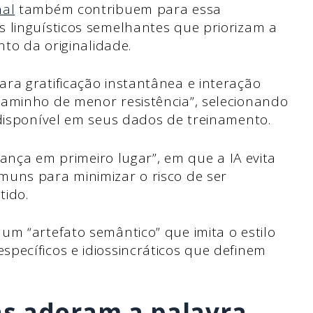
nal
também contribuem para essa
 linguísticos semelhantes que priorizam a
nto da originalidade.
ra gratificação instantânea e interação
caminho de menor resistência”, selecionando
 disponível em seus dados de treinamento.
urança em primeiro lugar”, em que a IA evita
muns para minimizar o risco de ser
tido.
um “artefato semântico” que imita o estilo
pecíficos e idiossincráticos que definem
s adoram a palavra