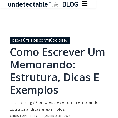

undetectable
IA
BLOG
TM
Pular
para
o
DICAS ÚTEIS DE CONTEÚDO DE IA
conteúdo
Como Escrever Um
Memorando:
Estrutura, Dicas E
Exemplos
Início
/
Blog
/
Como escrever um memorando:
Estrutura, dicas e exemplos
CHRISTIAN PERRY
JANEIRO 31, 2025
▪