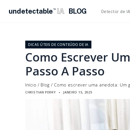
undetectable
IA
BLOG
TM
Detector de I
Pular
para
o
DICAS ÚTEIS DE CONTEÚDO DE IA
conteúdo
Como Escrever Um
Passo A Passo
Início
/
Blog
/
Como escrever uma anedota: Um g
CHRISTIAN PERRY
JANEIRO 15, 2025
▪