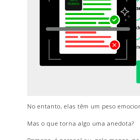
s
d
n
No entanto, elas têm um peso emocion
Mas o que torna algo uma anedota?