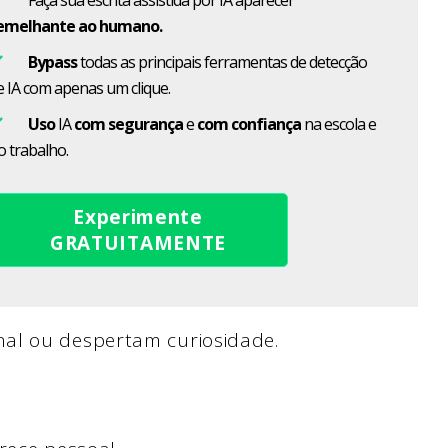
Faça sua escrita assistida por IA aparecer
emelhante ao humano.
Bypass
todas as principais ferramentas de detecção
e IA com apenas um clique.
Uso
IA
com segurança
e
com confiança
na escola e
o trabalho.
Experimente
GRATUITAMENTE
al ou despertam curiosidade.