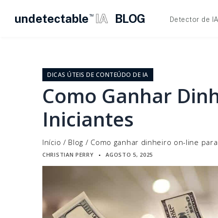
undetectable
IA
BLOG
TM
Detector de I
Pular
para
o
DICAS ÚTEIS DE CONTEÚDO DE IA
conteúdo
Como Ganhar Dinh
Iniciantes
Início
/
Blog
/
Como ganhar dinheiro on-line para 
CHRISTIAN PERRY
AGOSTO 5, 2025
▪