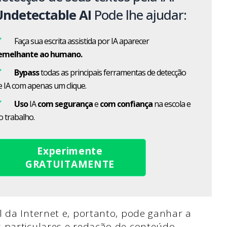
Undetectable AI
Pode lhe ajudar:
Faça sua escrita assistida por IA aparecer
emelhante ao humano.
Bypass
todas as principais ferramentas de detecção
e IA com apenas um clique.
Uso
IA
com segurança
e
com confiança
na escola e
o trabalho.
Experimente
GRATUITAMENTE
l da Internet e, portanto, pode ganhar a
 particulares e redação de conteúdo,