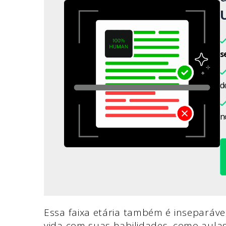
s
d
n
Essa faixa etária também é inseparáve
vida com suas habilidades, como aulas