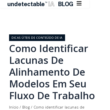

undetectable
IA
BLOG
TM
Pular
para
o
DICAS ÚTEIS DE CONTEÚDO DE IA
conteúdo
Como Identificar
Lacunas De
Alinhamento De
Modelos Em Seu
Fluxo De Trabalho
Início
/
Blog
/
Como identificar lacunas de