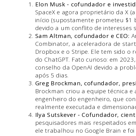
Elon Musk - cofundador e investido
SpaceX e agora proprietário da X (a
início (supostamente prometeu $1 b
devido a um conflito de interesses
Sam Altman, cofundador e CEO:
A
Combinator, a aceleradora de startu
Dropbox e o Stripe. Ele tem sido o
do ChatGPT. Fato curioso: em 2023,
conselho da OpenAI devido a probl
após 5 dias.
Greg Brockman, cofundador, pres
Brockman criou a equipe técnica e a 
engenheiro do engenheiro, que cont
realmente executada e dimensiona
Ilya Sutskever - Cofundador, cient
pesquisadores mais respeitados e
ele trabalhou no Google Brain e fo