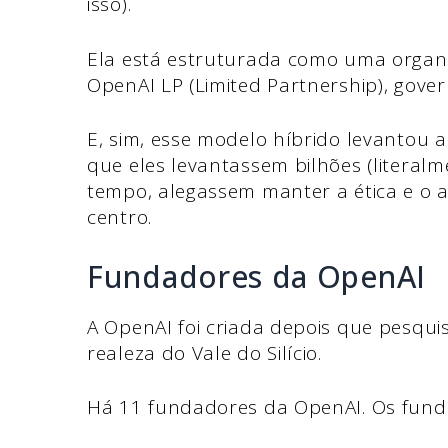
isso).
Ela está estruturada como uma organi
OpenAI LP (Limited Partnership), gove
E, sim, esse modelo híbrido levantou
que eles levantassem bilhões (literal
tempo, alegassem manter a ética e o 
centro.
Fundadores da OpenAI
A OpenAI foi criada depois que pesqui
realeza do Vale do Silício.
Há 11 fundadores da OpenAI. Os fund