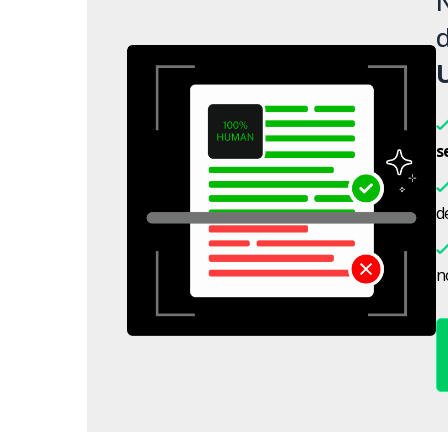
d
s
d
n