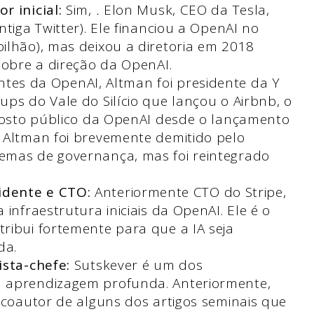
r inicial:
Sim,
.
Elon Musk, CEO da Tesla,
ntiga Twitter). Ele financiou a OpenAI no
ilhão), mas deixou a diretoria em 2018
 sobre a direção da OpenAI.
ntes da OpenAI, Altman foi presidente da Y
ps do Vale do Silício que lançou o Airbnb, o
 rosto público da OpenAI desde o lançamento
 Altman foi brevemente demitido pelo
emas de governança, mas foi reintegrado
idente e CTO:
Anteriormente CTO do Stripe,
infraestrutura iniciais da OpenAI. Ele é o
ribui fortemente para que a IA seja
da.
ista-chefe:
Sutskever é um dos
m aprendizagem profunda. Anteriormente,
i coautor de alguns dos artigos seminais que