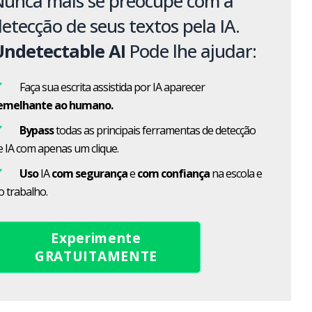
Nunca mais se preocupe com a
etecção de seus textos pela IA.
Undetectable AI
Pode lhe ajudar:
Faça sua escrita assistida por IA aparecer
emelhante ao humano.
Bypass
todas as principais ferramentas de detecção
e IA com apenas um clique.
Uso
IA
com segurança
e
com confiança
na escola e
o trabalho.
Experimente
GRATUITAMENTE