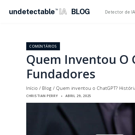
undetectable
IA
BLOG
TM
Detector de I
Pular
para
o
COMENTÁRIOS
conteúdo
Quem Inventou O C
Fundadores
Início
/
Blog
/
Quem inventou o ChatGPT? Históri
CHRISTIAN PERRY
ABRIL 29, 2025
▪