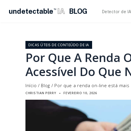
undetectable
IA
BLOG
TM
Detector de I
Pular
para
o
DICAS ÚTEIS DE CONTEÚDO DE IA
conteúdo
Por Que A Renda O
Acessível Do Que 
Início
/
Blog
/
Por que a renda on-line está mais
CHRISTIAN PERRY
FEVEREIRO 10, 2026
▪