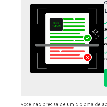
d
s
d
n
Você não precisa de um diploma de a