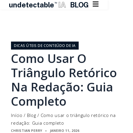

undetectable
IA
BLOG
TM
Pular
para
o
DICAS ÚTEIS DE CONTEÚDO DE IA
conteúdo
Como Usar O
Triângulo Retórico
Na Redação: Guia
Completo
Início
/
Blog
/
Como usar o triângulo retórico na
redação: Guia completo
CHRISTIAN PERRY
JANEIRO 11, 2026
▪