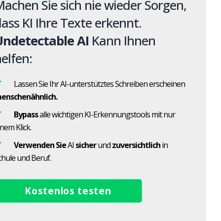
achen Sie sich nie wieder Sorgen,
ass KI Ihre Texte erkennt.
Undetectable AI
Kann Ihnen
elfen:
Lassen Sie Ihr AI-unterstütztes Schreiben erscheinen
enschenähnlich.
Bypass
alle wichtigen KI-Erkennungstools mit nur
inem Klick.
Verwenden Sie
AI
sicher
und
zuversichtlich
in
chule und Beruf.
Kostenlos testen