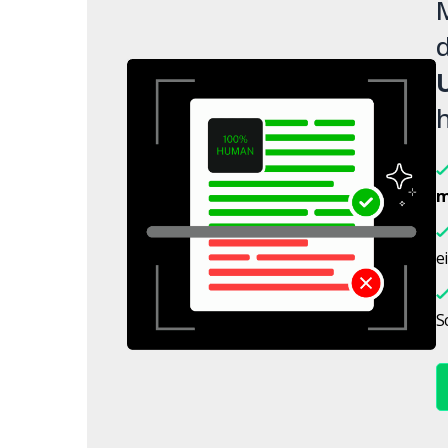
M
d
h
m
e
S