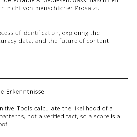
detectable AI bewiesen, dass maschinell
sch nicht von menschlicher Prosa zu
ocess of identification, exploring the
curacy data, and the future of content
te Erkenntnisse
initive. Tools calculate the likelihood of a
atterns, not a verified fact, so a score is a
oof.