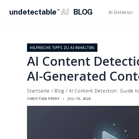
undetectable
AI
BLOG
TM
AI-Detektor
Zum
Inhalt
springen
HILFREICHE TIPPS ZU AI-INHALTEN
AI Content Detecti
AI-Generated Cont
Startseite
/
Blog
/
AI Content Detection: Guide t
CHRISTIAN PERRY
JULI 10, 2026
▪