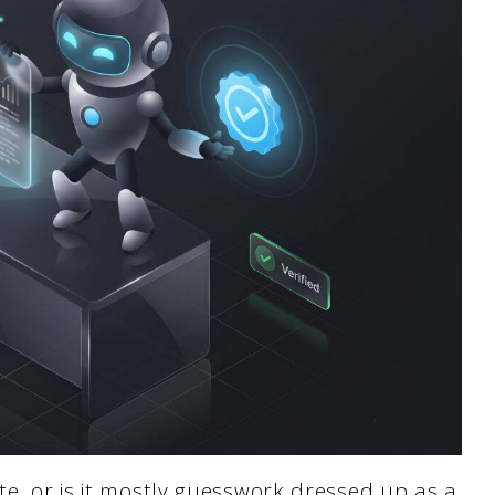
te, or is it mostly guesswork dressed up as a