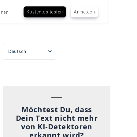
Kostenlos testen
Anmelden
enen
Deutsch
English
Español
Português do Brasil
Français
Italiano
Möchtest Du, dass
Dein Text nicht mehr
von KI-Detektoren
erkannt wird?