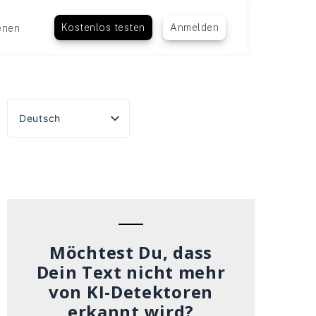
Kostenlos testen
Anmelden
enen
Deutsch
English
Español
Português do Brasil
Français
Italiano
Möchtest Du, dass
Dein Text nicht mehr
von KI-Detektoren
erkannt wird?