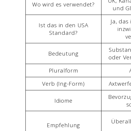
UK, Kana
Wo wird es verwendet?
und Gl
Ja, das
Ist das in den USA
inzw
Standard?
ve
Substan
Bedeutung
oder Ver
Pluralform
Verb (Ing-Form)
Axtwerfe
Bevorzug
Idiome
s
Überall
Empfehlung