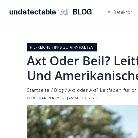
undetectable
AI
BLOG
TM
AI-Detektor
Zum
Inhalt
springen
HILFREICHE TIPPS ZU AI-INHALTEN
Axt Oder Beil? Leit
Und Amerikanische
Startseite
/
Blog
/
Axt oder Axt? Leitfaden für b
CHRISTIAN PERRY
JANUAR 13, 2026
▪