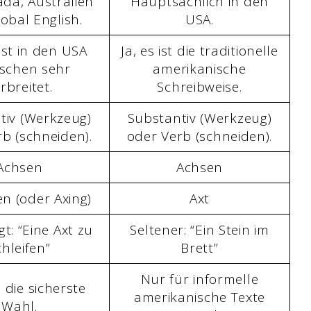
da, Australien
Hauptsächlich in den
obal English.
USA.
 ist in den USA
Ja, es ist die traditionelle
ischen sehr
amerikanische
rbreitet.
Schreibweise.
tiv (Werkzeug)
Substantiv (Werkzeug)
b (schneiden).
oder Verb (schneiden).
Achsen
Achsen
n (oder Axing)
Axt
t: “Eine Axt zu
Seltener: “Ein Stein im
chleifen”
Brett”
Nur für informelle
 die sicherste
amerikanische Texte
Wahl.