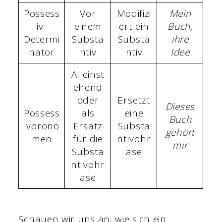
Possess
Vor
Modifizi
Mein
iv-
einem
ert ein
Buch,
Determi
Substa
Substa
ihre
nator
ntiv
ntiv
Idee
Alleinst
ehend
oder
Ersetzt
Dieses
Possess
als
eine
Buch
ivprono
Ersatz
Substa
gehört
men
für die
ntivphr
mir
Substa
ase
ntivphr
ase
Schauen wir uns an, wie sich ein