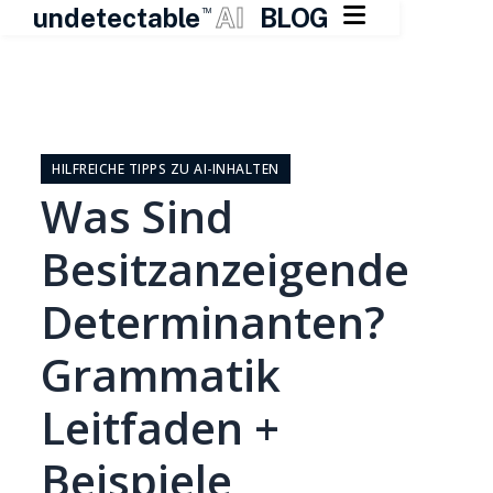

undetectable
AI
BLOG
TM
Zum
Inhalt
springen
HILFREICHE TIPPS ZU AI-INHALTEN
Was Sind
Besitzanzeigende
Determinanten?
Grammatik
Leitfaden +
Beispiele