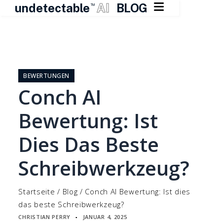

undetectable
AI
BLOG
TM
Zum
Inhalt
springen
BEWERTUNGEN
Conch AI
Bewertung: Ist
Dies Das Beste
Schreibwerkzeug?
Startseite
/
Blog
/
Conch AI Bewertung: Ist dies
das beste Schreibwerkzeug?
CHRISTIAN PERRY
JANUAR 4, 2025
▪