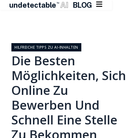

undetectable
AI
BLOG
TM
Zum
Inhalt
springen
HILFREICHE TIPPS ZU AI-INHALTEN
Die Besten
Möglichkeiten, Sich
Online Zu
Bewerben Und
Schnell Eine Stelle
Zu Bekommen