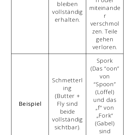
n oder
bleiben
miteinande
vollständig
r
erhalten.
verschmol
zen. Teile
gehen
verloren.
Spork
(Das “oon”
von
Schmetterl
“Spoon”
ing
(Löffel)
(Butter +
und das
Beispiel
Fly sind
„f“ von
beide
„Fork“
vollständig
(Gabel)
sichtbar).
sind