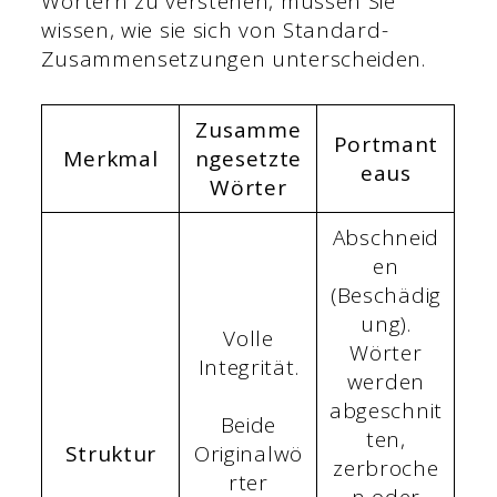
Wörtern zu verstehen, müssen Sie
wissen, wie sie sich von Standard-
Zusammensetzungen unterscheiden.
Zusamme
Portmant
Merkmal
ngesetzte
eaus
Wörter
Abschneid
en
(Beschädig
ung).
Volle
Wörter
Integrität.
werden
abgeschnit
Beide
ten,
Struktur
Originalwö
zerbroche
rter