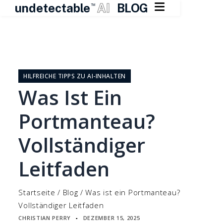

undetectable
AI
BLOG
TM
Zum
Inhalt
springen
HILFREICHE TIPPS ZU AI-INHALTEN
Was Ist Ein
Portmanteau?
Vollständiger
Leitfaden
Startseite
/
Blog
/
Was ist ein Portmanteau?
Vollständiger Leitfaden
CHRISTIAN PERRY
DEZEMBER 15, 2025
▪