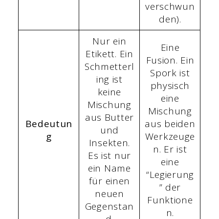
verschwun
den).
Nur ein
Eine
Etikett. Ein
Fusion. Ein
Schmetterl
Spork ist
ing ist
physisch
keine
eine
Mischung
Mischung
aus Butter
Bedeutun
aus beiden
und
g
Werkzeuge
Insekten.
n. Er ist
Es ist nur
eine
ein Name
“Legierung
für einen
” der
neuen
Funktione
Gegenstan
n.