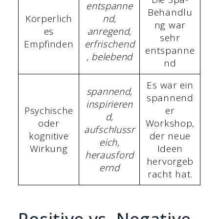
entspanne
Behandlu
Körperlich
nd,
ng war
es
anregend,
sehr
Empfinden
erfrischend
entspanne
, belebend
nd
Es war ein
spannend,
spannend
inspirieren
Psychische
er
d,
oder
Workshop,
aufschlussr
kognitive
der neue
eich,
Wirkung
Ideen
herausford
hervorgeb
ernd
racht hat.
Positive vs. Negative