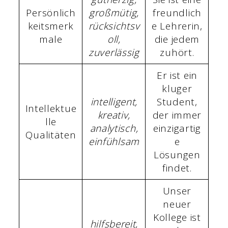
Persönlich
großmütig,
freundlich
keitsmerk
rücksichtsv
e Lehrerin,
male
oll,
die jedem
zuverlässig
zuhört.
Er ist ein
kluger
intelligent,
Student,
Intellektue
kreativ,
der immer
lle
analytisch,
einzigartig
Qualitäten
einfühlsam
e
Lösungen
findet.
Unser
neuer
Kollege ist
hilfsbereit,