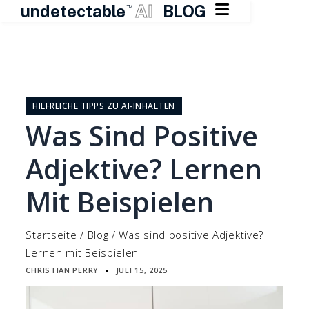

undetectable
AI
BLOG
TM
Zum
Inhalt
springen
HILFREICHE TIPPS ZU AI-INHALTEN
Was Sind Positive
Adjektive? Lernen
Mit Beispielen
Startseite
/
Blog
/
Was sind positive Adjektive?
Lernen mit Beispielen
CHRISTIAN PERRY
JULI 15, 2025
▪