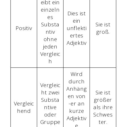
eibt ein
einzeln
Dies ist
es
ein
Substa
Sie ist
Positiv
unflekti
ntiv
groß.
ertes
ohne
Adjektiv
jeden
Vergleic
h
Wird
durch
Vergleic
Anhäng
ht zwei
Sie ist
en von
Substa
größer
Vergleic
-er an
ntive
als ihre
hend
kurze
oder
Schwes
Adjektiv
Gruppe
ter.
e