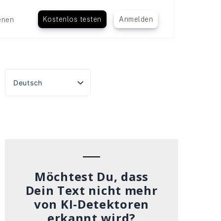
Kostenlos testen
Anmelden
enen
Deutsch
English
Español
Português do Brasil
Français
Italiano
Möchtest Du, dass
Dein Text nicht mehr
von KI-Detektoren
erkannt wird?