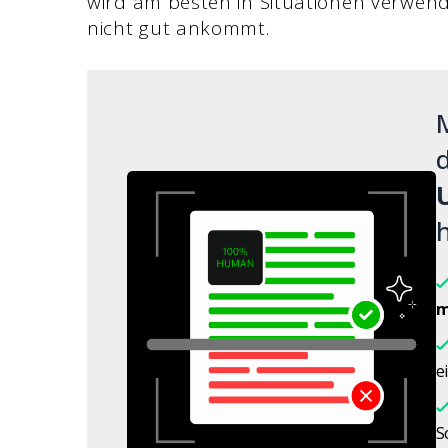
wird am besten in Situationen verwende
nicht gut ankommt.
M
d
h
m
e
S