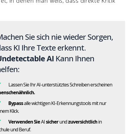
t, in denen man weiß, dass direkte Kritik
achen Sie sich nie wieder Sorgen,
ass KI Ihre Texte erkennt.
Undetectable AI
Kann Ihnen
elfen:
Lassen Sie Ihr AI-unterstütztes Schreiben erscheinen
enschenähnlich.
Bypass
alle wichtigen KI-Erkennungstools mit nur
inem Klick.
Verwenden Sie
AI
sicher
und
zuversichtlich
in
chule und Beruf.