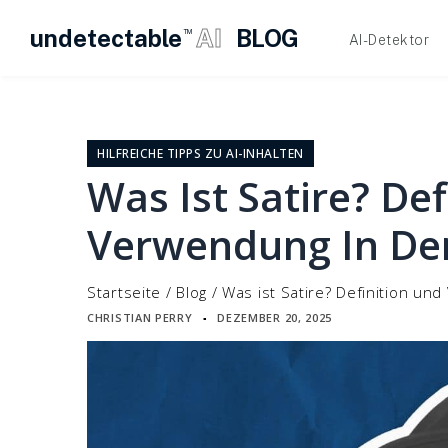
undetectable
AI
BLOG
TM
AI-Detektor
Zum
Inhalt
springen
HILFREICHE TIPPS ZU AI-INHALTEN
Was Ist Satire? De
Verwendung In Der
Startseite
/
Blog
/
Was ist Satire? Definition und
CHRISTIAN PERRY
DEZEMBER 20, 2025
▪