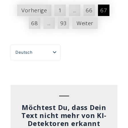
Seitennummerierung
Vorherige
1
...
66
67
der
68
...
93
Weiter
Beiträge
Deutsch
English
Español
Português do Brasil
Français
Italiano
Möchtest Du, dass Dein
Text nicht mehr von KI-
Detektoren erkannt