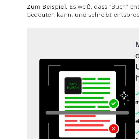
Zum Beispiel,
Es weiß, dass “Buch” en
bedeuten kann, und schreibt entspre
M
d
h
m
e