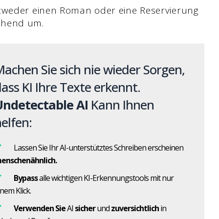
tweder einen Roman oder eine Reservierung
chend um.
achen Sie sich nie wieder Sorgen,
ass KI Ihre Texte erkennt.
Undetectable AI
Kann Ihnen
elfen:
Lassen Sie Ihr AI-unterstütztes Schreiben erscheinen
enschenähnlich.
Bypass
alle wichtigen KI-Erkennungstools mit nur
inem Klick.
Verwenden Sie
AI
sicher
und
zuversichtlich
in