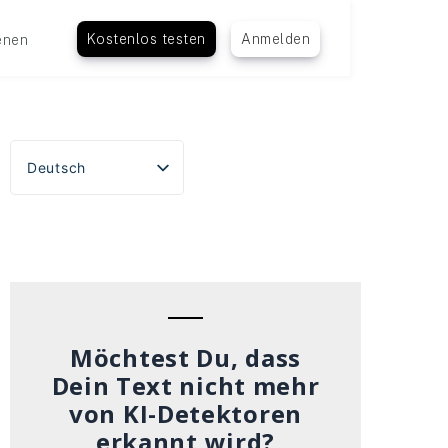
Kostenlos testen
Anmelden
enen
Deutsch
English
Español
Português do Brasil
Français
Italiano
Möchtest Du, dass
Dein Text nicht mehr
von KI-Detektoren
erkannt wird?