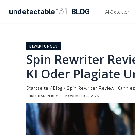
undetectable
AI
BLOG
TM
AI-Detektor
Zum
Inhalt
springen
BEWERTUNGEN
Spin Rewriter Revi
KI Oder Plagiate 
Startseite
/
Blog
/
Spin Rewriter Review: Kann es
CHRISTIAN PERRY
NOVEMBER 5, 2025
▪