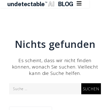

undetectable
AI
BLOG
TM
Zum
Inhalt
springen
Nichts gefunden
Es scheint, dass wir nicht finden
können, wonach Sie suchen. Vielleicht
kann die Suche helfen.
Suche
nach: