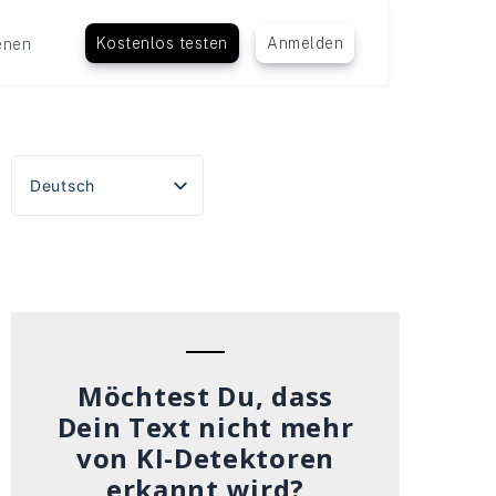
Kostenlos testen
Anmelden
enen
Deutsch
English
Español
Português do Brasil
Français
Italiano
Möchtest Du, dass
Dein Text nicht mehr
von KI-Detektoren
erkannt wird?