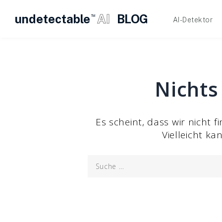
undetectable
AI
BLOG
TM
AI-Detektor
Zum
Inhalt
springen
Nichts
Es scheint, dass wir nicht
Vielleicht ka
Suche
nach: