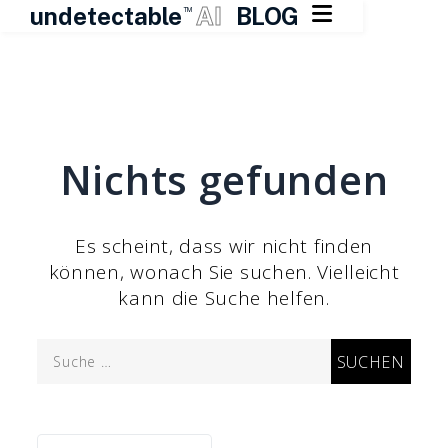

undetectable
AI
BLOG
TM
Zum
Inhalt
springen
Nichts gefunden
Es scheint, dass wir nicht finden
können, wonach Sie suchen. Vielleicht
kann die Suche helfen.
Suche
nach: