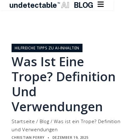

undetectable
AI
BLOG
TM
Zum
Inhalt
springen
HILFREICHE TIPPS ZU AI-INHALTEN
Was Ist Eine
Trope? Definition
Und
Verwendungen
Startseite
/
Blog
/
Was ist ein Trope? Definition
und Verwendungen
CHRISTIAN PERRY
DEZEMBER 19, 2025
▪