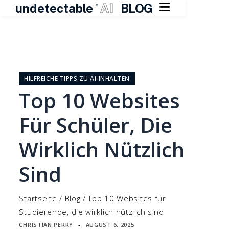

undetectable
AI
BLOG
TM
Zum
Inhalt
springen
HILFREICHE TIPPS ZU AI-INHALTEN
Top 10 Websites
Für Schüler, Die
Wirklich Nützlich
Sind
Startseite
/
Blog
/
Top 10 Websites für
Studierende, die wirklich nützlich sind
CHRISTIAN PERRY
AUGUST 6, 2025
▪