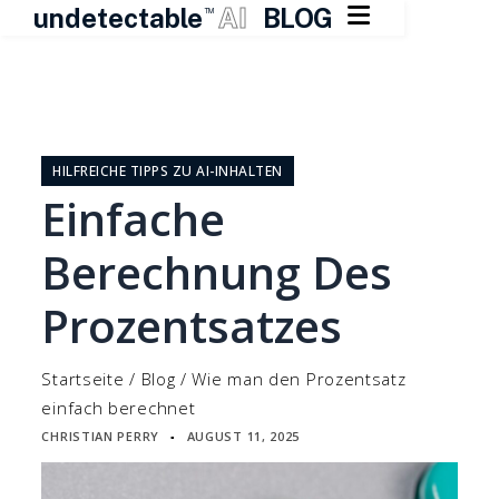

undetectable
AI
BLOG
TM
Zum
Inhalt
springen
HILFREICHE TIPPS ZU AI-INHALTEN
Einfache
Berechnung Des
Prozentsatzes
Startseite
/
Blog
/
Wie man den Prozentsatz
einfach berechnet
CHRISTIAN PERRY
AUGUST 11, 2025
▪