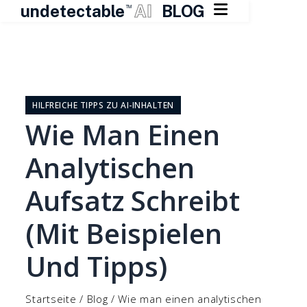

undetectable
AI
BLOG
TM
Zum
Inhalt
springen
HILFREICHE TIPPS ZU AI-INHALTEN
Wie Man Einen
Analytischen
Aufsatz Schreibt
(mit Beispielen
Und Tipps)
Startseite
/
Blog
/
Wie man einen analytischen