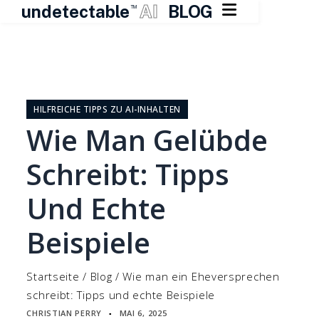

undetectable
AI
BLOG
TM
Zum
Inhalt
springen
HILFREICHE TIPPS ZU AI-INHALTEN
Wie Man Gelübde
Schreibt: Tipps
Und Echte
Beispiele
Startseite
/
Blog
/
Wie man ein Eheversprechen
schreibt: Tipps und echte Beispiele
CHRISTIAN PERRY
MAI 6, 2025
▪