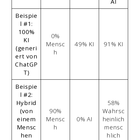
AI
Beispie
l #1:
100%
0%
KI
Mensc
49% KI
91% KI
(generi
h
ert von
ChatGP
T)
Beispie
l #2:
Hybrid
58%
(von
90%
Wahrsc
einem
Mensc
0% AI
heinlich
Mensc
h
mensc
hen
hlich