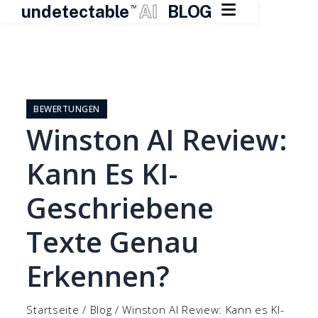

undetectable
AI
BLOG
TM
Zum
Inhalt
springen
BEWERTUNGEN
Winston AI Review:
Kann Es KI-
Geschriebene
Texte Genau
Erkennen?
Startseite
/
Blog
/
Winston AI Review: Kann es KI-