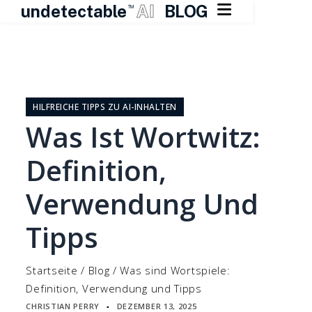

undetectable
AI
BLOG
TM
Zum
Inhalt
springen
HILFREICHE TIPPS ZU AI-INHALTEN
Was Ist Wortwitz:
Definition,
Verwendung Und
Tipps
Startseite
/
Blog
/
Was sind Wortspiele:
Definition, Verwendung und Tipps
CHRISTIAN PERRY
DEZEMBER 13, 2025
▪