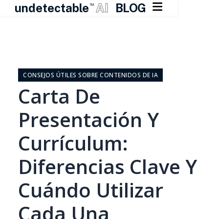

undetectable
AI
BLOG
TM
Ir
al
contenido
CONSEJOS ÚTILES SOBRE CONTENIDOS DE IA
Carta De
Presentación Y
Currículum:
Diferencias Clave Y
Cuándo Utilizar
Cada Una