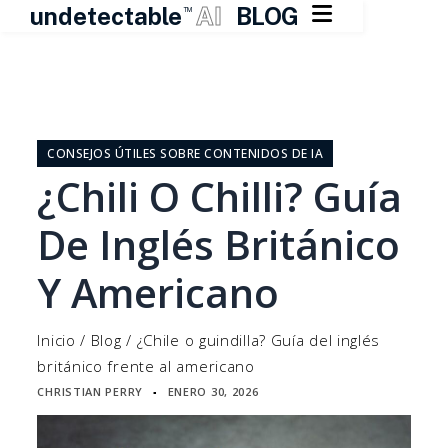

undetectable
AI
BLOG
TM
Ir
al
contenido
CONSEJOS ÚTILES SOBRE CONTENIDOS DE IA
¿Chili O Chilli? Guía
De Inglés Británico
Y Americano
Inicio
/
Blog
/
¿Chile o guindilla? Guía del inglés
británico frente al americano
CHRISTIAN PERRY
ENERO 30, 2026
▪