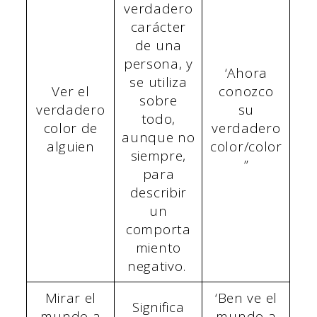
verdadero
carácter
de una
persona, y
‘Ahora
se utiliza
Ver el
conozco
sobre
verdadero
su
todo,
color de
verdadero
aunque no
alguien
color/color
siempre,
”
para
describir
un
comporta
miento
negativo.
Mirar el
‘Ben ve el
Significa
mundo a
mundo a