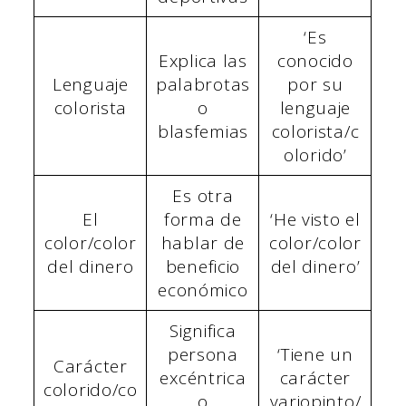
‘Es
Explica las
conocido
Lenguaje
palabrotas
por su
colorista
o
lenguaje
blasfemias
colorista/c
olorido’
Es otra
El
forma de
‘He visto el
color/color
hablar de
color/color
del dinero
beneficio
del dinero’
económico
Significa
persona
‘Tiene un
Carácter
excéntrica
carácter
colorido/co
o
variopinto/