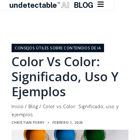

undetectable
AI
BLOG
TM
Ir
al
contenido
CONSEJOS ÚTILES SOBRE CONTENIDOS DE IA
Color Vs Color:
Significado, Uso Y
Ejemplos
Inicio
/
Blog
/
Color vs Color: Significado, uso y
ejemplos
CHRISTIAN PERRY
FEBRERO 1, 2026
▪