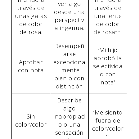
ver algo
través de
través de
desde una
unas gafas
una lente
perspectiv
de color
de color
a ingenua.
de rosa.
de rosa”.”
Desempeñ
‘Mi hijo
arse
aprobó la
Aprobar
excepciona
selectivida
con nota
lmente
d con
bien o con
nota’
distinción
Describe
algo
‘Me siento
Sin
inapropiad
fuera de
color/color
o o una
color/color
sensación
’.’