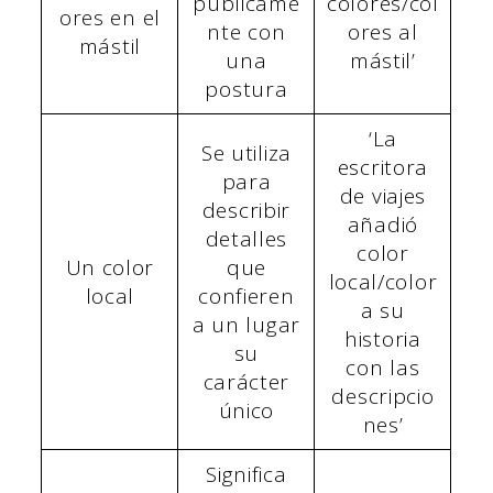
públicame
colores/col
ores en el
nte con
ores al
mástil
una
mástil’
postura
‘La
Se utiliza
escritora
para
de viajes
describir
añadió
detalles
color
Un color
que
local/color
local
confieren
a su
a un lugar
historia
su
con las
carácter
descripcio
único
nes’
Significa