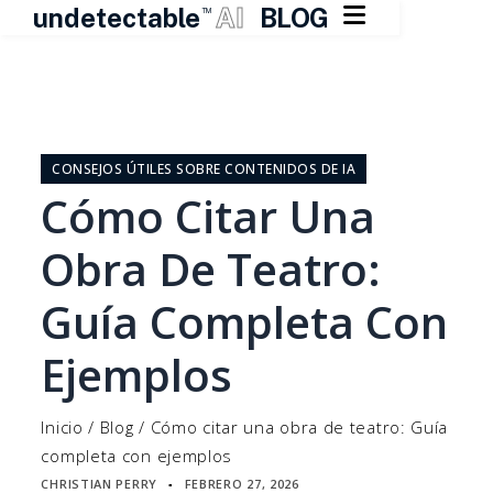

undetectable
AI
BLOG
TM
Ir
al
contenido
CONSEJOS ÚTILES SOBRE CONTENIDOS DE IA
Cómo Citar Una
Obra De Teatro:
Guía Completa Con
Ejemplos
Inicio
/
Blog
/
Cómo citar una obra de teatro: Guía
completa con ejemplos
CHRISTIAN PERRY
FEBRERO 27, 2026
▪