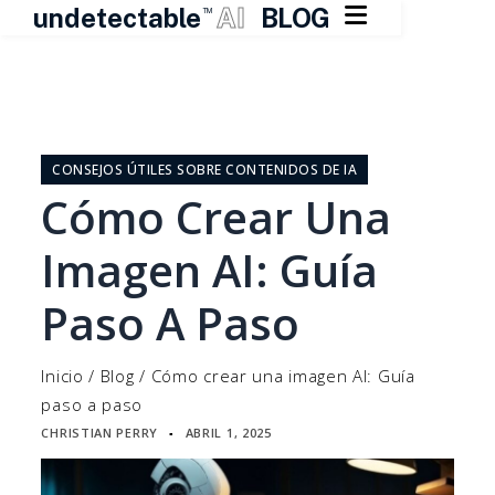

undetectable
AI
BLOG
TM
Ir
al
contenido
CONSEJOS ÚTILES SOBRE CONTENIDOS DE IA
Cómo Crear Una
Imagen AI: Guía
Paso A Paso
Inicio
/
Blog
/
Cómo crear una imagen AI: Guía
paso a paso
CHRISTIAN PERRY
ABRIL 1, 2025
▪