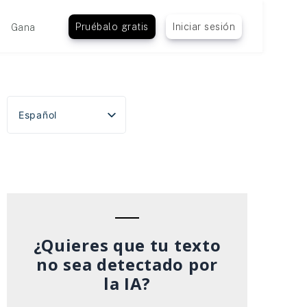
Pruébalo gratis
Iniciar sesión
Gana
Español
English
Português do Brasil
Deutsch
Français
Italiano
¿Quieres que tu texto
no sea detectado por
la IA?