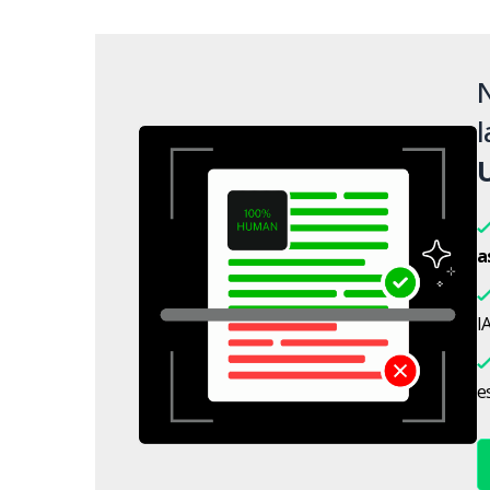
N
l
a
IA
es