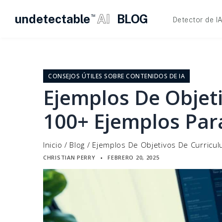
undetectable
AI
BLOG
TM
Detector de I
Ir
al
contenido
CONSEJOS ÚTILES SOBRE CONTENIDOS DE IA
Ejemplos De Objet
100+ Ejemplos Par
Inicio
/
Blog
/
Ejemplos De Objetivos De Curricul
CHRISTIAN PERRY
FEBRERO 20, 2025
▪