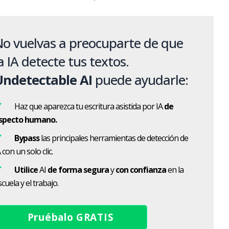
o vuelvas a preocuparte de que
a IA detecte tus textos.
Undetectable AI
puede ayudarle:
Haz que aparezca tu escritura asistida por IA
de
specto humano.
Bypass
las principales herramientas de detección de
 con un solo clic.
Utilice
AI
de forma segura
y
con confianza
en la
cuela y el trabajo.
Pruébalo GRATIS