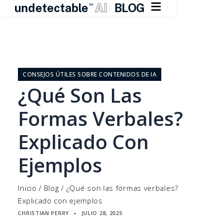

undetectable
AI
BLOG
TM
Ir
al
contenido
CONSEJOS ÚTILES SOBRE CONTENIDOS DE IA
¿Qué Son Las
Formas Verbales?
Explicado Con
Ejemplos
Inicio
/
Blog
/
¿Qué son las formas verbales?
Explicado con ejemplos
CHRISTIAN PERRY
JULIO 28, 2025
▪