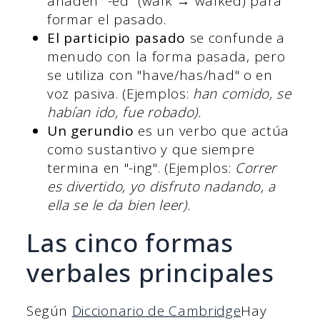
añaden "-ed" (walk → walked) para
formar el pasado.
El participio pasado
se confunde a
menudo con la forma pasada, pero
se utiliza con "have/has/had" o en
voz pasiva. (Ejemplos:
han comido, se
habían ido, fue robado).
Un gerundio
es un verbo que actúa
como sustantivo y que siempre
termina en "-ing". (Ejemplos:
Correr
es divertido, yo disfruto nadando, a
ella se le da bien leer).
Las cinco formas
verbales principales
Según
Diccionario de Cambridge
Hay