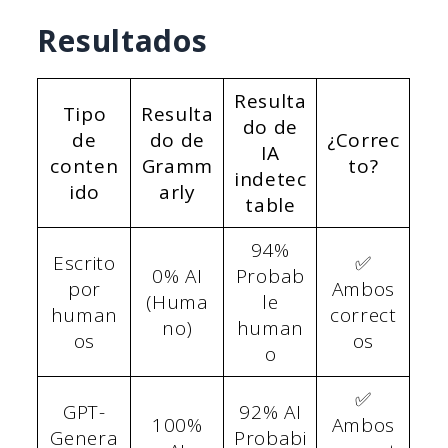
Resultados
Resulta
Tipo
Resulta
do de
de
do de
¿Correc
IA
conten
Gramm
to?
indetec
ido
arly
table
94%
Escrito
✅
0% AI
Probab
por
Ambos
(Huma
le
human
correct
no)
human
os
os
o
✅
GPT-
92% AI
100%
Ambos
Genera
Probabi