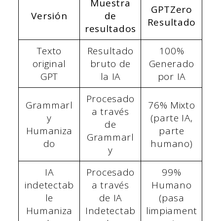
Muestra
GPTZero
Versión
de
Resultado
resultados
Texto
Resultado
100%
original
bruto de
Generado
GPT
la IA
por IA
Procesado
Grammarl
76% Mixto
a través
y
(parte IA,
de
Humaniza
parte
Grammarl
do
humano)
y
IA
Procesado
99%
indetectab
a través
Humano
le
de IA
(pasa
Humaniza
Indetectab
limpiament