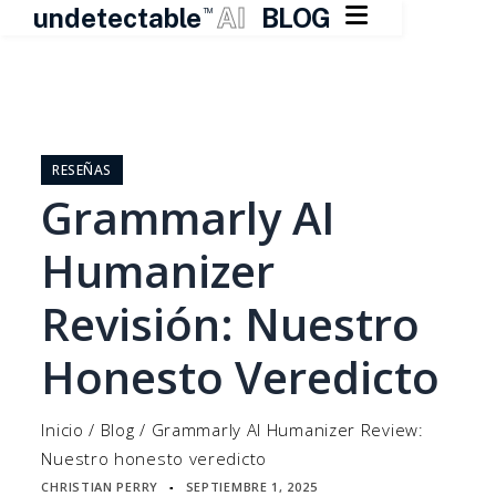

undetectable
AI
BLOG
TM
Ir
al
contenido
RESEÑAS
Grammarly AI
Humanizer
Revisión: Nuestro
Honesto Veredicto
Inicio
/
Blog
/
Grammarly AI Humanizer Review:
Nuestro honesto veredicto
CHRISTIAN PERRY
SEPTIEMBRE 1, 2025
▪