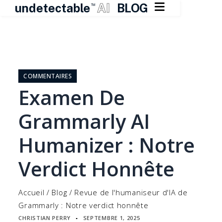

undetectable
AI
BLOG
TM
Skip
to
content
COMMENTAIRES
Examen De
Grammarly AI
Humanizer : Notre
Verdict Honnête
Accueil
/
Blog
/
Revue de l'humaniseur d'IA de
Grammarly : Notre verdict honnête
CHRISTIAN PERRY
SEPTEMBRE 1, 2025
▪