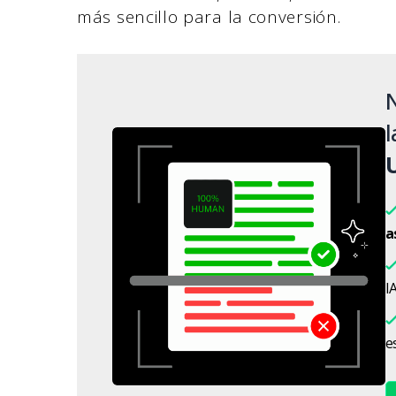
más sencillo para la conversión.
N
l
a
IA
es