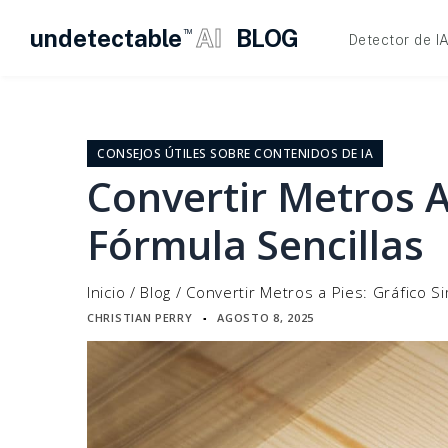
undetectable
AI
BLOG
TM
Detector de I
Ir
al
contenido
CONSEJOS ÚTILES SOBRE CONTENIDOS DE IA
Convertir Metros A
Fórmula Sencillas
Inicio
/
Blog
/
Convertir Metros a Pies: Gráfico S
CHRISTIAN PERRY
AGOSTO 8, 2025
▪