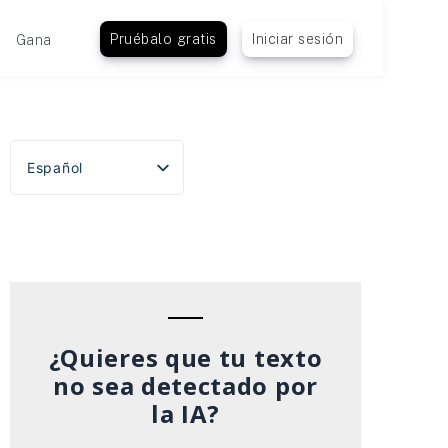
Pruébalo gratis
Iniciar sesión
Gana
Español
English
Português do Brasil
Deutsch
Français
Italiano
¿Quieres que tu texto
no sea detectado por
la IA?