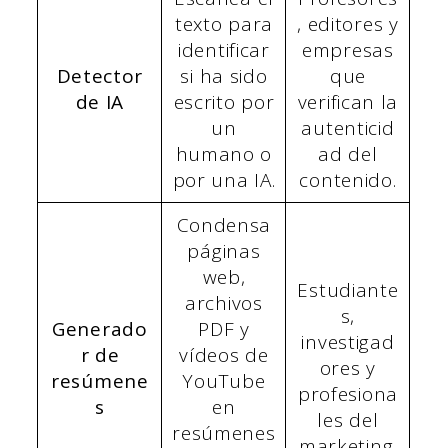
texto para
, editores y
identificar
empresas
Detector
si ha sido
que
de IA
escrito por
verifican la
un
autenticid
humano o
ad del
por una IA.
contenido.
Condensa
páginas
web,
Estudiante
archivos
s,
Generado
PDF y
investigad
r de
vídeos de
ores y
resúmene
YouTube
profesiona
s
en
les del
resúmenes
marketing.