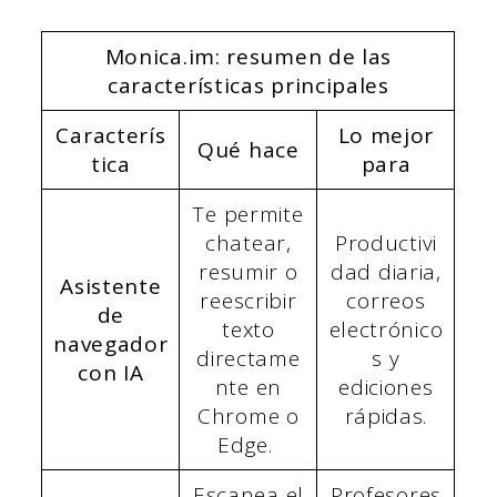
Monica.im: resumen de las
características principales
Caracterís
Lo mejor
Qué hace
tica
para
Te permite
chatear,
Productivi
resumir o
dad diaria,
Asistente
reescribir
correos
de
texto
electrónico
navegador
directame
s y
con IA
nte en
ediciones
Chrome o
rápidas.
Edge.
Escanea el
Profesores