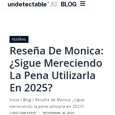

undetectable
AI
BLOG
TM
Ir
al
contenido
RESEÑAS
Reseña De Monica:
¿sigue Mereciendo
La Pena Utilizarla
En 2025?
Inicio
/
Blog
/
Reseña de Monica: ¿sigue
mereciendo la pena utilizarla en 2025?
CHRISTIAN PERRY
NOVIEMBRE 26, 2025
▪