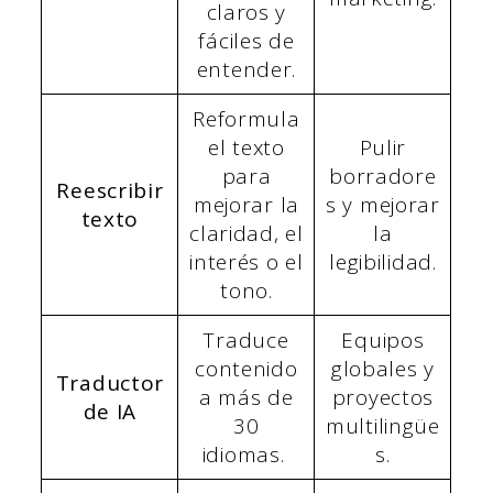
claros y
fáciles de
entender.
Reformula
el texto
Pulir
para
borradore
Reescribir
mejorar la
s y mejorar
texto
claridad, el
la
interés o el
legibilidad.
tono.
Traduce
Equipos
contenido
globales y
Traductor
a más de
proyectos
de IA
30
multilingüe
idiomas.
s.