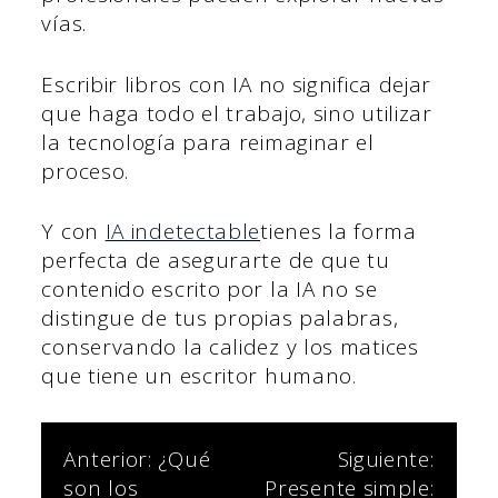
vías.
Escribir libros con IA no significa dejar
que haga todo el trabajo, sino utilizar
la tecnología para reimaginar el
proceso.
Y con
IA indetectable
tienes la forma
perfecta de asegurarte de que tu
contenido escrito por la IA no se
distingue de tus propias palabras,
conservando la calidez y los matices
que tiene un escritor humano.
Navegación
Anterior:
¿Qué
Siguiente:
son los
Presente simple: