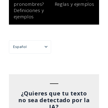
de
pronombres?
Reglas y ejemplos
Definiciones y
entradas
ejemplos
Español
English
Português do Brasil
Deutsch
Français
Italiano
¿Quieres que tu texto
no sea detectado por la
IA?