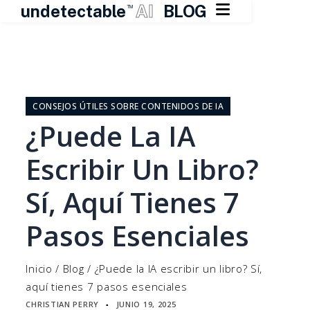

undetectable
AI
BLOG
TM
Ir
al
contenido
CONSEJOS ÚTILES SOBRE CONTENIDOS DE IA
¿Puede La IA
Escribir Un Libro?
Sí, Aquí Tienes 7
Pasos Esenciales
Inicio
/
Blog
/
¿Puede la IA escribir un libro? Sí,
aquí tienes 7 pasos esenciales
CHRISTIAN PERRY
JUNIO 19, 2025
▪