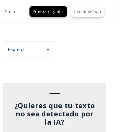
Pruébalo gratis
Iniciar sesión
Gana
Español
English
Português do Brasil
Deutsch
Français
Italiano
¿Quieres que tu texto
no sea detectado por
la IA?