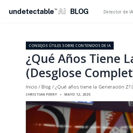
undetectable
AI
BLOG
TM
Detector de I
Ir
al
contenido
CONSEJOS ÚTILES SOBRE CONTENIDOS DE IA
¿Qué Años Tiene L
(Desglose Complet
Inicio
/
Blog
/
¿Qué años tiene la Generación Z? 
CHRISTIAN PERRY
MAYO 12, 2025
▪