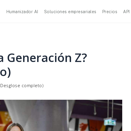
A
Humanizador AI
Soluciones empresariales
Precios
API
a Generación Z?
o)
(Desglose completo)