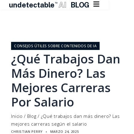

undetectable
AI
BLOG
TM
Ir
al
contenido
CONSEJOS ÚTILES SOBRE CONTENIDOS DE IA
¿Qué Trabajos Dan
Más Dinero? Las
Mejores Carreras
Por Salario
Inicio
/
Blog
/
¿Qué trabajos dan más dinero? Las
mejores carreras según el salario
CHRISTIAN PERRY
MARZO 24, 2025
▪