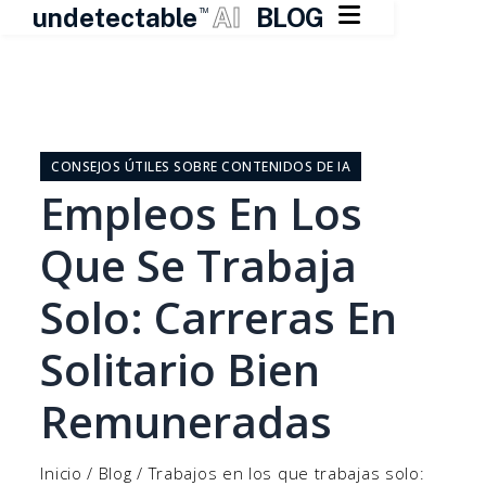

undetectable
AI
BLOG
TM
Ir
al
contenido
CONSEJOS ÚTILES SOBRE CONTENIDOS DE IA
Empleos En Los
Que Se Trabaja
Solo: Carreras En
Solitario Bien
Remuneradas
Inicio
/
Blog
/
Trabajos en los que trabajas solo: