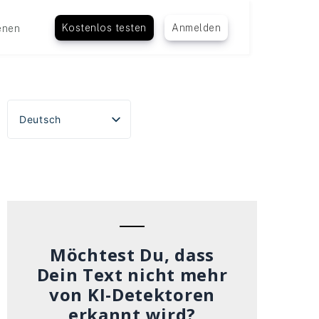
Kostenlos testen
Anmelden
enen
Deutsch
English
Español
Português do Brasil
Français
Italiano
Möchtest Du, dass
Dein Text nicht mehr
von KI-Detektoren
erkannt wird?