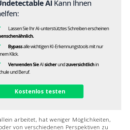
Undetectable AI
Kann Ihnen
elfen:
Lassen Sie Ihr AI-unterstütztes Schreiben erscheinen
enschenähnlich.
Bypass
alle wichtigen KI-Erkennungstools mit nur
inem Klick.
Verwenden Sie
AI
sicher
und
zuversichtlich
in
chule und Beruf.
Kostenlos testen
llein arbeitet, hat weniger Möglichkeiten,
oder von verschiedenen Perspektiven zu