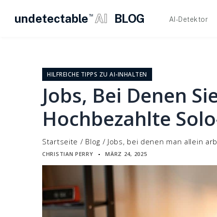
undetectable
AI
BLOG
TM
AI-Detektor
Zum
Inhalt
springen
HILFREICHE TIPPS ZU AI-INHALTEN
Jobs, Bei Denen Sie
Hochbezahlte Solo
Startseite
/
Blog
/
Jobs, bei denen man allein ar
CHRISTIAN PERRY
MÄRZ 24, 2025
▪