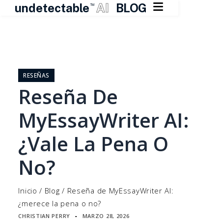

undetectable
AI
BLOG
TM
Ir
al
contenido
RESEÑAS
Reseña De
MyEssayWriter AI:
¿Vale La Pena O
No?
Inicio
/
Blog
/
Reseña de MyEssayWriter AI:
¿merece la pena o no?
CHRISTIAN PERRY
MARZO 28, 2026
▪