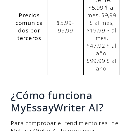
fuente:
$5,99 $ al
Precios
mes, $9,99
comunica
$5,99-
$ al mes,
dos por
99,99
$19,99 $ al
terceros
mes,
$47,92 $ al
año,
$99,99 $ al
año.
¿Cómo funciona
MyEssayWriter AI?
Para comprobar el rendimiento real de
MyEssayWriter AI, lo probamos