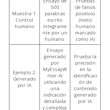
Ensayo de
Pruebas
500
de falsos
Muestra 1:
palabras
positivos
Control
escrito
(texto
humano
íntegrame
humano
nte por un
marcado
humano.
como IA)
Ensayo
generado
Prueba la
por
precisión
MyEssayW
en la
Ejemplo 2:
riter AI
identificaci
Generado
utilizando
ón de
por IA
una
contenido
indicación
generado
detallada
por IA.
y compleja.