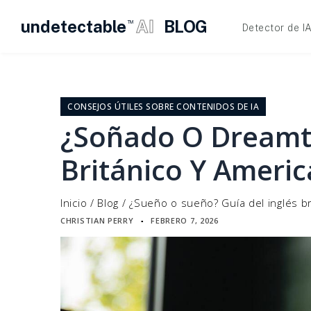
undetectable
AI
BLOG
TM
Detector de I
Ir
al
contenido
CONSEJOS ÚTILES SOBRE CONTENIDOS DE IA
¿Soñado O Dreamt?
Británico Y Ameri
Inicio
/
Blog
/
¿Sueño o sueño? Guía del inglés br
CHRISTIAN PERRY
FEBRERO 7, 2026
▪