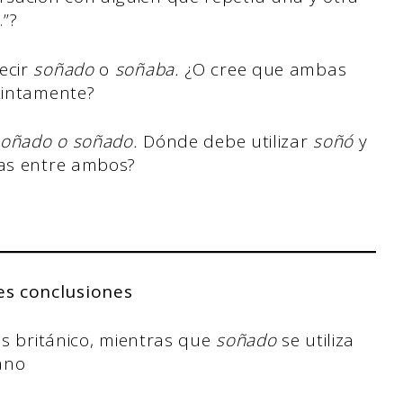
.”?
ecir
soñado
o
soñaba.
¿O cree que ambas
stintamente?
soñado o soñado.
Dónde debe utilizar
soñó
y
cias entre ambos?
es conclusiones
és británico, mientras que
soñado
se utiliza
ano