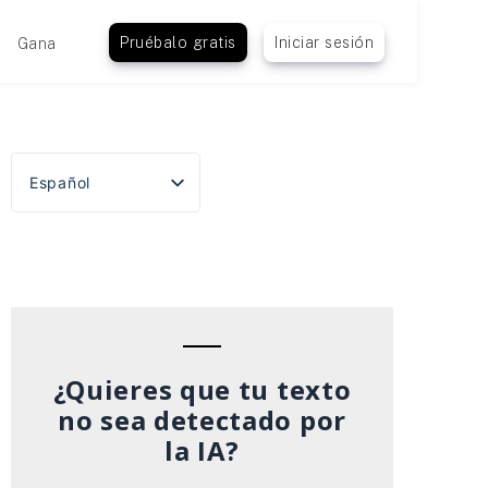
Pruébalo gratis
Iniciar sesión
Gana
Español
English
Português do Brasil
Deutsch
Français
Italiano
¿Quieres que tu texto
no sea detectado por
la IA?