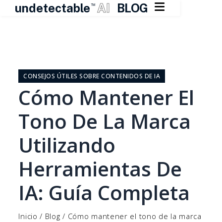

undetectable
AI
BLOG
TM
Ir
al
contenido
CONSEJOS ÚTILES SOBRE CONTENIDOS DE IA
Cómo Mantener El
Tono De La Marca
Utilizando
Herramientas De
IA: Guía Completa
Inicio
/
Blog
/
Cómo mantener el tono de la marca