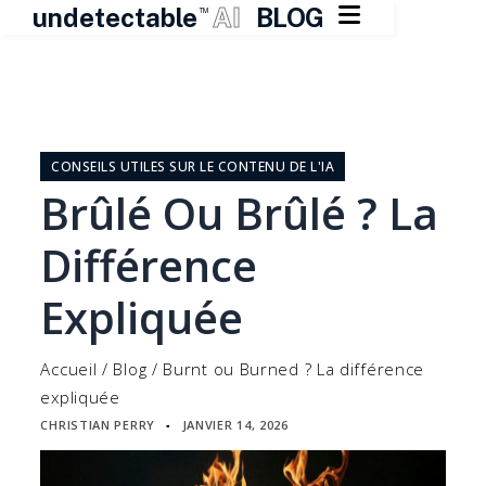

undetectable
AI
BLOG
TM
Skip
to
content
CONSEILS UTILES SUR LE CONTENU DE L'IA
Brûlé Ou Brûlé ? La
Différence
Expliquée
Accueil
/
Blog
/
Burnt ou Burned ? La différence
expliquée
CHRISTIAN PERRY
JANVIER 14, 2026
▪